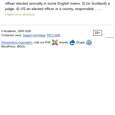
officer elected annually in some English towns. 3) (in Scotland) a
judge. 4) US an elected officer in a county, responsible… …
English terms dictionary
© Academic, 2000-2026
18+
Contactez-nous:
Support technique
,
RÉCLAME
Dictionnaires exportation
, créé sur PHP,
Joomla,
Drupal,
WordPress, MODx.