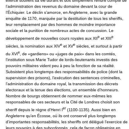
exerce souvent sa vie durant et doit simplement rendre compte de
l’administration des revenus du domaine devant la cour de
l’Échiquier. Le déclin s’amorce, en Angleterre, avec la grande
enquête de 1170, marquée par la destitution de tous les sheriffs,
leur remplacement par des hommes de moindre importance
sociale et la punition de nombreux actes de concussion. Le
e
e
développement de nouvelles cours royales aux XII
et XIII
e
e
siècles, la nomination aux XIV
et XV
siècles, et surtout à partir
e
du XVI
, de «gardiens» ou «juges de paix» dans les comtés,
l’institution sous Marie Tudor de lords-lieutenants investis des
pouvoirs militaires vident peu à peu la fonction de sa réalité.
Subsistent plus longtemps des responsabilités de police (dont la
supervision des prisons), l’exécution des sentences criminelles,
l’administration du domaine royal, la transmission des décrets
électoraux et la tenue des élections, un ensemble d’honneurs.
Nombre de bourgs obtiennent de nommer eux-mêmes les
responsables de ces secteurs et la Cité de Londres choisit son
er
sheriff depuis le règne d’Henri I
(1100-1135). Aussi bien en
Angleterre qu’en Écosse, où ils ont conservé plus longtemps
d’importantes responsabilités, les sheriffs ont délégué l’exercice de
leurs pouvoirs à des subordonnés, cela de façon obligatoire en