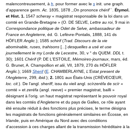
malencontreusement, à
h
, pour former avec le
s
init. une graph.
d'apparence germ.
Ac.
1835, 1878 ,,On prononce
chérif
``.
Étymol.
et Hist. 1.
1547
scheray
« magistrat responsable de la loi dans un
comté en Grande-Bretagne » (O. DE SELVE,
Lettre au roi
, 9 mai in
Correspondance politique de Odet de Selve, ambassadeur de
France en Angleterre,
éd. G. Lefèvre-Pontalis, 1888, 141 ds
HÖFLER
Anglic.
); 1585
schirif
(
Trad. Discours de la vie
abominable, ruses, trahisons
[
...
]
desquelles a usé et use
journellement le my Lorde de Lecestre
, 30, v ° ds QUEM.
DDL
t.
30); 1601
Chérif
(P. DE L'ESTOILE,
Mémoires-journaux
, mars, éd.
G. Brunet, A. Champollion
et alii
, VII, 1879, 270 ds HÖFLER
Anglic.
); 1669
Sherif
(
E
. CHAMBERLAYNE,
L'Estat present de
l'Angleterre
, 299,
ibid.
);
2.
1801 aux États-Unis (CRÈVECŒUR,
loc. cit.
). De l'angl.
sheriff
, issu du vieil angl.
scírzeréfa
de
scír
«
comté » et
zeréfa
(angl.
reeve
) « premier magistrat, bailli »
désignant à l'orig. un haut magistrat représentant le pouvoir royal
dans les comtés d'Angleterre et du pays de Galles, ce rôle ayant
été ensuite réduit à des fonctions plus précises, le terme désigna
les magistrats de fonctions généralement similaires en Écosse, en
Irlande, puis en Amérique du Nord avec des conditions
d'accession à ces charges allant de la transmission héréditaire à la