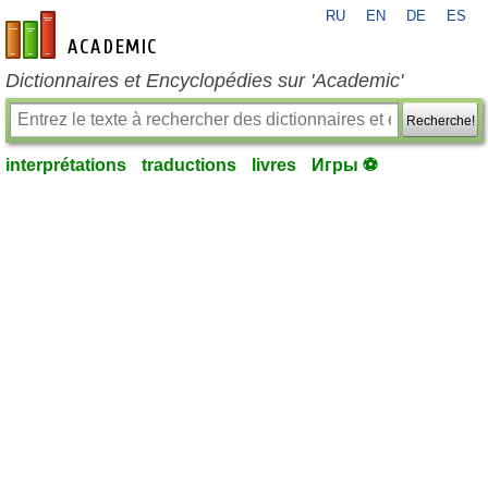
RU
EN
DE
ES
fr-academic.com
Dictionnaires et Encyclopédies sur 'Academic'
Recherche!
interprétations
traductions
livres
Игры ⚽