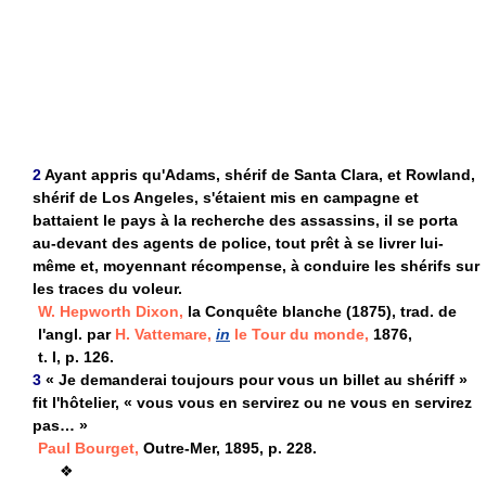
2
Ayant appris qu'Adams, shérif de Santa Clara, et Rowland,
shérif de Los Angeles, s'étaient mis en campagne et
battaient le pays à la recherche des assassins, il se porta
au-devant des agents de police, tout prêt à se livrer lui-
même et, moyennant récompense, à conduire les shérifs sur
les traces du voleur.
W. Hepworth Dixon,
la Conquête blanche (1875), trad. de
l'angl. par
H. Vattemare,
in
le Tour du monde,
1876,
t. I, p. 126.
3
« Je demanderai toujours pour vous un billet au shériff »
fit l'hôtelier, « vous vous en servirez ou ne vous en servirez
pas… »
Paul Bourget,
Outre-Mer, 1895, p. 228.
❖