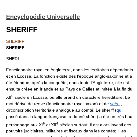
Encyclopédie Universelle
SHERIFF
SHERIFF
SHERIFF
SHERI
Fonctionnaire royal en Angleterre, dans les territoires dépendants
et en Écosse. La fonction existe dès l’époque anglo-saxonne et a
été étendue, après la conquête, dans toute l’Angleterre; elle est
ensuite créée en Irlande et au Pays de Galles et imitée à la fin du
e
XII
siècle en Écosse, où elle prend un caractère héréditaire. Le
mot dérive de
reeve
(fonctionnaire royal saxon) et de
shire
,
circonscription territoriale analogue au comté. Le sheriff (
qui
,
passé dans la langue française, a donné shérif) a été un très haut
e
e
personnage aux XI
et XII
siècles surtout: il est alors investi des
pouvoirs judiciaires, militaires et fiscaux dans les comtés; il les