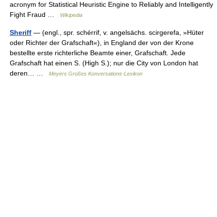
acronym for Statistical Heuristic Engine to Reliably and Intelligently
Fight Fraud …
Wikipedia
Sheriff
— (engl., spr. schérrif, v. angelsächs. scirgerefa, »Hüter
oder Richter der Grafschaft«), in England der von der Krone
bestellte erste richterliche Beamte einer, Grafschaft. Jede
Grafschaft hat einen S. (High S.); nur die City von London hat
deren… …
Meyers Großes Konversations-Lexikon