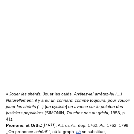
♦
Jouer les shérifs.
Jouer les caïds.
Arrêtez-le! arrêtez-le! (...)
Naturellement, il y a eu un connard, comme toujours, pour vouloir
jouer les shérifs (...)
[
un cycliste
]
en avance sur le peloton des
justiciers populaires
(SIMONIN,
Touchez pas au grisbi
, 1953, p.
41).
Prononc. et Orth.:
[
]. Att. ds
Ac.
dep. 1762.
Ac.
1762, 1798
,,On prononce
schérif
``, où la graph.
ch
se substitue,