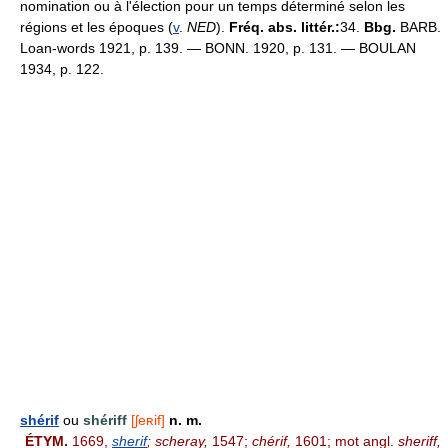
nomination ou à l'élection pour un temps déterminé selon les
régions et les époques (
v
.
NED
).
Fréq. abs. littér.:
34.
Bbg.
BARB.
Loan-words 1921, p. 139. — BONN. 1920, p. 131. — BOULAN
1934, p. 122.
shérif
ou
shériff
[ʃeʀif]
n. m.
ÉTYM.
1669,
sherif
; scheray,
1547;
chérif,
1601; mot angl.
sheriff,