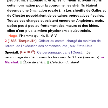
peuple; mais Édouard II, et après lui Henri VI, ayant repris
cette nomination pour la couronne, les shériffs étaient
devenus une émanation royale (…) Les shériffs de Galles et
de Chester possédaient de certaines prérogatives fiscales.
Toutes ces charges subsistent encore en Angleterre, mais,
usées peu à peu au frottement des mœurs et des idées,
elles n'ont plus la même physionomie qu'autrefois.
Hugo,
l'Homme qui rit, II, IV, VI.
2
(1835, Tocqueville).
Officier du comté, chargé du maintien de
l'ordre, de l'exécution des sentences, etc., aux États-Unis.
—
e
Spécialt.
(Fin XIX
).
Ce personnage, dans l'Ouest.
||
Le
personnage du shériff dans les histoires de l'Ouest
(westerns).
⇒
Marshal.
||
Étoile de shérif.
||
L'élection du shérif.