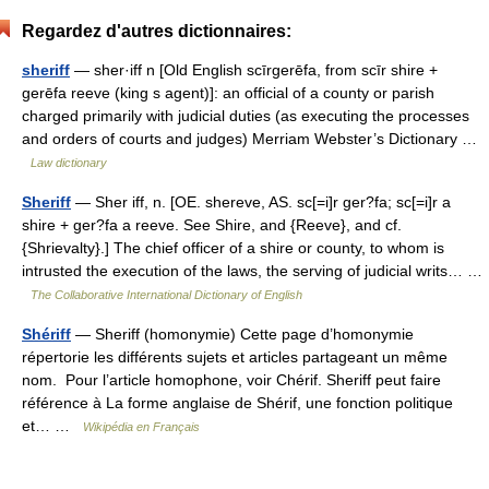
Regardez d'autres dictionnaires:
sheriff
— sher·iff n [Old English scīrgerēfa, from scīr shire +
gerēfa reeve (king s agent)]: an official of a county or parish
charged primarily with judicial duties (as executing the processes
and orders of courts and judges) Merriam Webster’s Dictionary …
Law dictionary
Sheriff
— Sher iff, n. [OE. shereve, AS. sc[=i]r ger?fa; sc[=i]r a
shire + ger?fa a reeve. See Shire, and {Reeve}, and cf.
{Shrievalty}.] The chief officer of a shire or county, to whom is
intrusted the execution of the laws, the serving of judicial writs… …
The Collaborative International Dictionary of English
Shériff
— Sheriff (homonymie) Cette page d’homonymie
répertorie les différents sujets et articles partageant un même
nom. Pour l’article homophone, voir Chérif. Sheriff peut faire
référence à La forme anglaise de Shérif, une fonction politique
et… …
Wikipédia en Français