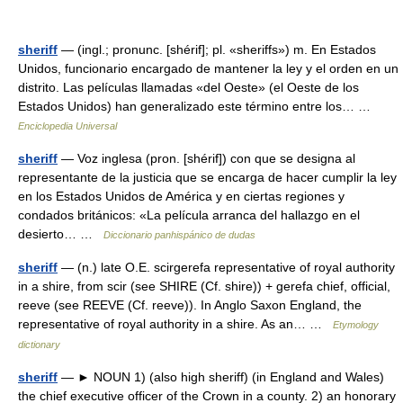
sheriff
— (ingl.; pronunc. [shérif]; pl. «sheriffs») m. En Estados
Unidos, funcionario encargado de mantener la ley y el orden en un
distrito. Las películas llamadas «del Oeste» (el Oeste de los
Estados Unidos) han generalizado este término entre los… …
Enciclopedia Universal
sheriff
— Voz inglesa (pron. [shérif]) con que se designa al
representante de la justicia que se encarga de hacer cumplir la ley
en los Estados Unidos de América y en ciertas regiones y
condados británicos: «La película arranca del hallazgo en el
desierto… …
Diccionario panhispánico de dudas
sheriff
— (n.) late O.E. scirgerefa representative of royal authority
in a shire, from scir (see SHIRE (Cf. shire)) + gerefa chief, official,
reeve (see REEVE (Cf. reeve)). In Anglo Saxon England, the
representative of royal authority in a shire. As an… …
Etymology
dictionary
sheriff
— ► NOUN 1) (also high sheriff) (in England and Wales)
the chief executive officer of the Crown in a county. 2) an honorary