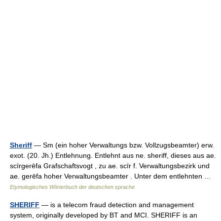
Sheriff
— Sm (ein hoher Verwaltungs bzw. Vollzugsbeamter) erw.
exot. (20. Jh.) Entlehnung. Entlehnt aus ne. sheriff, dieses aus ae.
scīrgerēfa Grafschaftsvogt , zu ae. scīr f. Verwaltungsbezirk und
ae. gerēfa hoher Verwaltungsbeamter . Unter dem entlehnten …
Etymologisches Wörterbuch der deutschen sprache
SHERIFF
— is a telecom fraud detection and management
system, originally developed by BT and MCI. SHERIFF is an